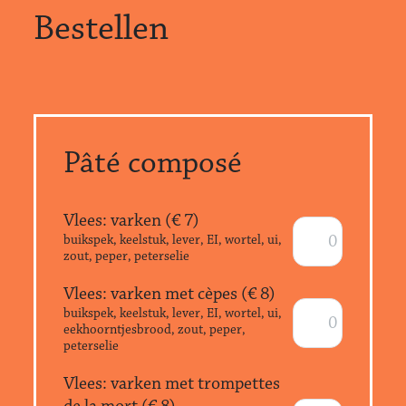
Bestellen
Pâté composé
Vlees: varken (€
7
)
buikspek, keelstuk, lever, EI, wortel, ui,
zout, peper, peterselie
Vlees: varken met cèpes (€
8
)
buikspek, keelstuk, lever, EI, wortel, ui,
eekhoorntjesbrood, zout, peper,
peterselie
Vlees: varken met trompettes
de la mort (€
8
)