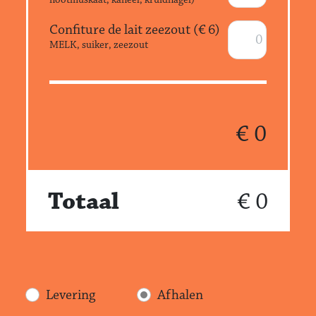
Confiture de lait zeezout (€
6
)
MELK, suiker, zeezout
€
0
Totaal
€ 0
Levering
Afhalen