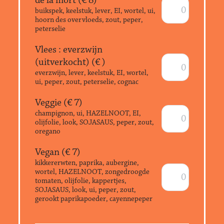
buikspek, keelstuk, lever, EI, wortel, ui,
hoorn des overvloeds, zout, peper,
peterselie
Vlees : everzwijn
(uitverkocht) (€
)
everzwijn, lever, keelstuk, EI, wortel,
ui, peper, zout, peterselie, cognac
Veggie (€
7
)
champignon, ui, HAZELNOOT, EI,
olijfolie, look, SOJASAUS, peper, zout,
oregano
Vegan (€
7
)
kikkererwten, paprika, aubergine,
wortel, HAZELNOOT, zongedroogde
tomaten, olijfolie, kappertjes,
SOJASAUS, look, ui, peper, zout,
gerookt paprikapoeder, cayennepeper