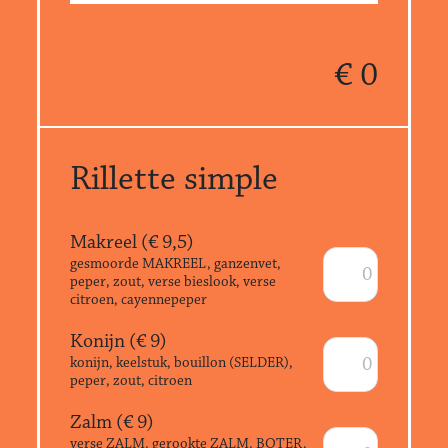
€
0
Rillette simple
Makreel (€
9,5
)
gesmoorde MAKREEL, ganzenvet,
peper, zout, verse bieslook, verse
citroen, cayennepeper
Konijn (€
9
)
konijn, keelstuk, bouillon (SELDER),
peper, zout, citroen
Zalm (€
9
)
verse ZALM, gerookte ZALM, BOTER,