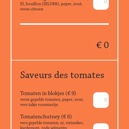
EI, bouillon (SELDER), peper, zout,
verse citroen
€
0
Saveurs des tomates
Tomaten in blokjes (€
9
)
verse gepelde tomaten, peper, zout,
vers takje rozemarijn
Tomatenchutney (€
6
)
vers gepelde tomaten, ui, rietsuiker,
kardemom, rode wijnazijn,